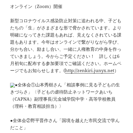
オンライン（Zoom）開催
新型コロナウイルス感染防止対策に追われる中、子ども
たちの「生」がさまざまな形で脅かされています。より
明確になってきた課題もあれば、見えなくされている課
題もあります。今年はオンラインで繋がりながら学び、
分かち合い、励まし合い、一緒に人権教育の中身を作っ
ていきましょう。今からご予定ください！ 詳しくは6
月初旬に配布する参加要項でご確認ください。ホームペ
ージでもお知らせします。(
http://zenkiri.junyx.net
）
●全体会①山本秀樹さん「相談事例に見る子どもの生
きづらさ」〈子どもの虐待防止ネットワークあいち
（CAPNA）副理事長/元金城学院中学・高等学校教員
（理科・教育相談担当）〉
●全体会②野平晋作さん「国境を越えた市民交流で学ん
だこと」