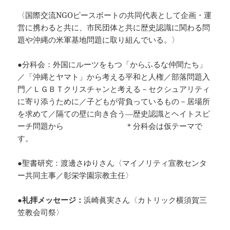
〈国際交流NGOピースボートの共同代表として企画・運
営に携わると共に、市民団体と共に歴史認識に関わる問
題や沖縄の米軍基地問題に取り組んでいる。〉
●分科会：外国にルーツをもつ「からふるな仲間たち」
／「沖縄とヤマト」から考える平和と人権／部落問題入
門／ＬＧＢＴクリスチャンと考える－セクシュアリティ
に寄り添うために／子どもが背負っているもの－居場所
を求めて／隔ての壁に向き合う―歴史認識とヘイトスピ
ーチ問題から ＊分科会は仮テーマで
す。
●聖書研究：渡邊さゆりさん〈マイノリティ宣教センタ
ー共同主事／彰栄学園宗教主任〉
●礼拝メッセー
ジ：
浜崎眞実さん〈カトリック横須賀三
笠教会司祭〉