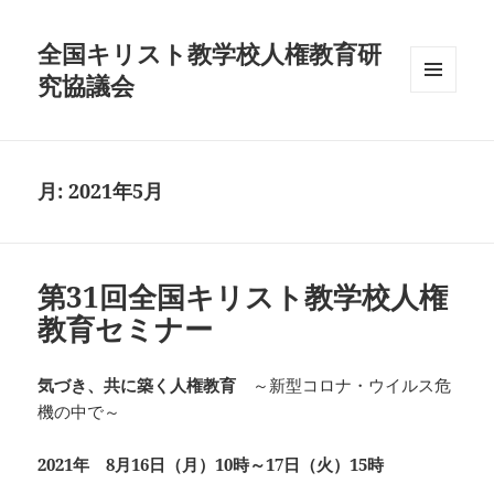
全国キリスト教学校人権教育研
究協議会
メニュ
ーとウ
ィジェ
ット
月:
2021年5月
第31回全国キリスト教学校人権
教育セミナー
気づき、共に築く人権教育
～新型コロナ・ウイルス危
機の中で～
2021
年
8
月
16
日（月）10時～
17
日（火）15時